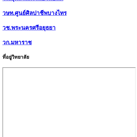
วษท.ศูนย์ศิลปาชีพบางไทร
วช.พระนครศรีอยุธยา
วก.มหาราช
ที่อยู่วิทยาลัย