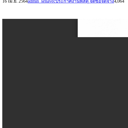
16 เม.ย. 2564
admin_senavec
ประกาศงานพัสดุ จัดซื้อจัดจ้าง
4,064