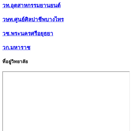
วท.อุตสาหกรรมยานยนต์
วษท.ศูนย์ศิลปาชีพบางไทร
วช.พระนครศรีอยุธยา
วก.มหาราช
ที่อยู่วิทยาลัย