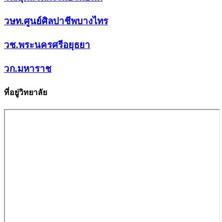
วษท.ศูนย์ศิลปาชีพบางไทร
วช.พระนครศรีอยุธยา
วก.มหาราช
ที่อยู่วิทยาลัย