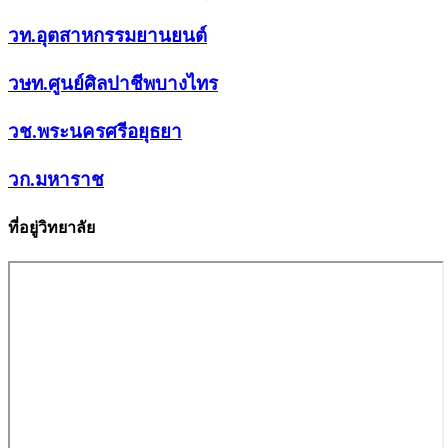
วท.อุตสาหกรรมยานยนต์
วษท.ศูนย์ศิลปาชีพบางไทร
วช.พระนครศรีอยุธยา
วก.มหาราช
ที่อยู่วิทยาลัย