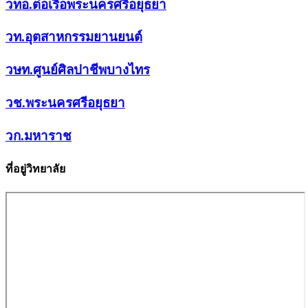
วทอ.ต่อเรือพระนครศรีอยุธยา
วท.อุตสาหกรรมยานยนต์
วษท.ศูนย์ศิลปาชีพบางไทร
วช.พระนครศรีอยุธยา
วก.มหาราช
ที่อยู่วิทยาลัย