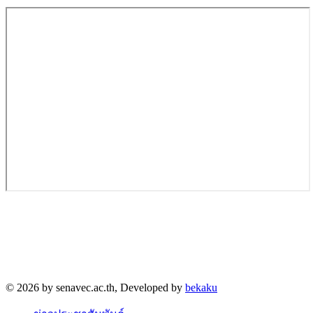
วิทยาลัยการอาชีพเสนา
68 หมู่ 4 ตำบลบ้านแถว อำเภอเสนา จังหวัดพระนครศรีอยุธยา
13110
โทร. 035-930-635
© 2026 by senavec.ac.th, Developed by
bekaku