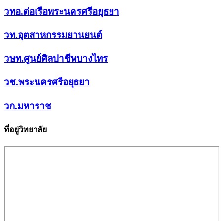
วทอ.ต่อเรือพระนครศรีอยุธยา
วท.อุตสาหกรรมยานยนต์
วษท.ศูนย์ศิลปาชีพบางไทร
วช.พระนครศรีอยุธยา
วก.มหาราช
ที่อยู่วิทยาลัย