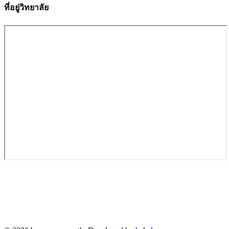
ที่อยู่วิทยาลัย
วิทยาลัยการอาชีพเสนา
68 หมู่ 4 ตำบลบ้านแถว อำเภอเสนา จังหวัดพระนครศรีอยุธยา
13110
โทร. 035-930-635